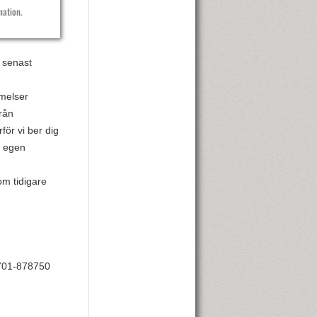
mation.
r senast
melser
rån
ör vi ber dig
n egen
m tidigare
0701-878750