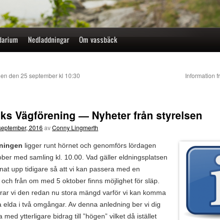
darium
Nedladdningar
Om vassbäck
den den 25 september kl 10:30
Information
ks Vägförening — Nyheter från styrelsen
september, 2016
av
Conny Lingmerth
ningen
ligger runt hörnet och genomförs lördagen
ober med samling kl. 10.00. Vad gäller eldningsplatsen
nat upp tidigare så att vi kan passera med en
 och från om med 5 oktober finns möjlighet för släp.
rar vi den redan nu stora mängd varför vi kan komma
a elda i två omgångar. Av denna anledning ber vi dig
 med ytterligare bidrag till ”högen” vilket då istället