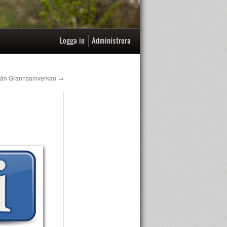
|
Logga in
Administrera
 från Grannsamverkan
→