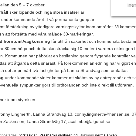
ellan den 5 – 7 oktober,
Infor
håll
sker löpande och inga stora insatser är
 under kommande året. Två permanenta gupp är
amt förstärkning av ytterligare varningsskyltar inom området. Vi komme
en att fortsätta med våra målade 30-markeringar.
id hörntomt/vägkorsning
får utifrån säkerhet och kommunala bestäm
a 80 cm höga och detta ska sträcka sig 10 meter i vardera riktningen f
n. Kommunen har påbörjat en besiktning genom flygande kontroller varf
tas att åtgärda detta snarast. På förekommen anledning har vi gjort e
ch det är primärt två fastigheter på Lanna Strandväg som omfattas.
ng
under kommande vinter kommer att skötas av ny entreprenör och so
 eventuella synpunkter görs till ordföranden och inte direkt till utföraren.
ner inom styrelsen:
onny Lingmerth, Lanna Strandväg 13, conny.lingmerth@hansen.se, 
in Zackrisson, Lanna Strandväg 17, acetimbe@algonet.se
t postades i
förstasidan
,
Vassbäcks vägförening
. Bokmärk
permalänken
.