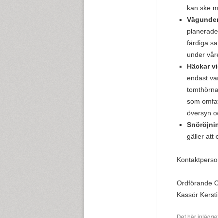
kan ske m
Vägunder
planerade
färdiga s
under vår
Häckar v
endast var
tomthörna
som omfat
översyn o
Snöröjni
gäller att
Kontaktperso
Ordförande C
Kassör Kerst
Det här inlägge