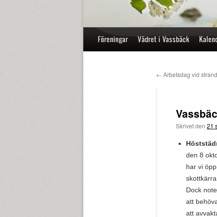
Hoppa
Föreningar
Vädret i Vassbäck
Kalen
till
innehåll
←
Arbetsdag vid stran
Vassbäc
Skrivet den
21 
Höststäd
den 8 okt
har vi öpp
skottkärra
Dock note
att behöv
att avvakta