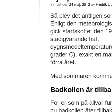
Skrivet den
24 maj, 2012
av
Fredrik L
Så blev det äntligen s
Enligt den meteorologis
gick startskottet den 19
stadigvarande haft
dygnsmedeltemperature
grader C), exakt en m
förra året.
Med sommaren kommer s
Badkollen är tillba
För er som på allvar fu
nu badkollen åter tillb