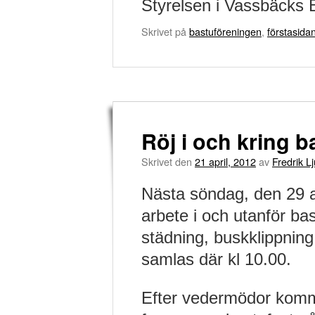
Styrelsen i Vassbäcks 
Skrivet på
bastuföreningen
,
förstasida
Röj i och kring b
Skrivet den
21 april, 2012
av
Fredrik L
Nästa söndag, den 29 apr
arbete i och utanför b
städning, buskklippning
samlas där kl 10.00.
Efter vedermödor komm