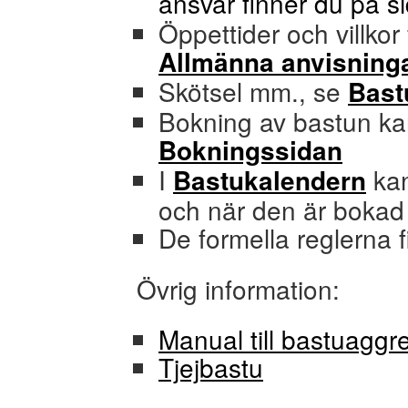
ansvar finner du på 
Öppettider och villko
Allmänna anvisning
Skötsel mm., se
Bast
Bokning av bastun k
Bokningssidan
I
kan
Bastukalendern
och när den är bokad
De formella reglerna f
Övrig information:
Manual till bastuaggr
Tjejbastu