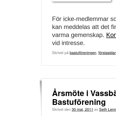
För icke-medlemmar so
kan meddelas att det fi
varma gemenskap.
Kon
vid intresse.
Skrivet på
bastuföreningen
,
förstasida
Årsmöte i Vassb
Bastuförening
Skrivet den
30 maj, 2011
av
Seth Lenn