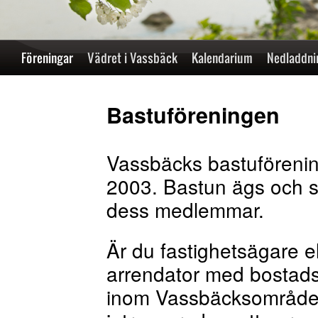
Hoppa
Föreningar
Vädret i Vassbäck
Kalendarium
Nedladdni
till
Bastuföreningen
innehåll
Vassbäcks bastuförenin
2003. Bastun ägs och s
dess medlemmar.
Är du fastighetsägare el
arrendator med bosta
inom Vassbäcksområde