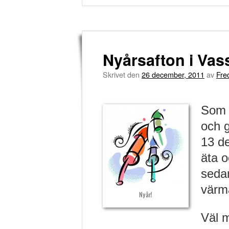
Nyårsafton i Va
Skrivet den
26 december, 2011
av
Fre
Som n
och g
13 de
äta o
sedan
värma
Nyår!
Väl m