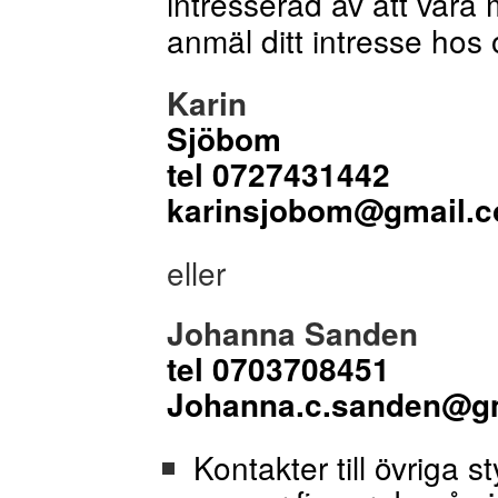
intresserad av att vara
anmäl ditt intresse hos
Karin
Sj
tel 072
karinsjobom@gmail.
eller
Johanna Sanden
tel 0703708451
Johanna.c.sanden@g
Kontakter till övriga