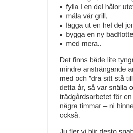
fylla i en del hålor u
måla vår grill,
lägga ut en hel del jo
bygga en ny badflotte
med mera..
Det finns både lite tyng
mindre ansträngande arb
med och ”dra sitt stå til
detta år, så var snälla 
trädgårdsarbetet för en 
några timmar – ni hinn
också.
Ju fler vi blir desto sn