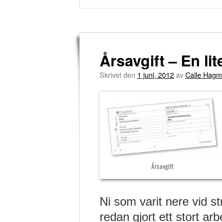
Årsavgift – En li
Skrivet den
1 juni, 2012
av
Calle Hag
Årsavgift
Ni som varit nere vid st
redan gjort ett stort a