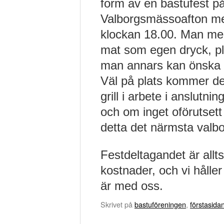
form av en bastufest på
Valborgsmässoafton me
klockan 18.00. Man me
mat som egen dryck, pl
man annars kan önska f
Väl på plats kommer de
grill i arbete i anslutning
och om inget oförutsett
detta det närmsta valb
Festdeltagandet är allt
kostnader, och vi hålle
är med oss.
Skrivet på
bastuföreningen
,
förstasida