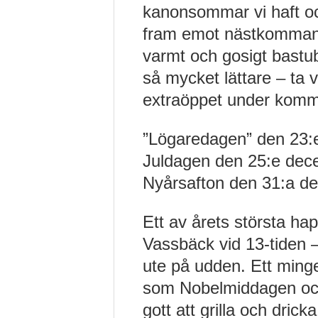
kanonsommar vi haft oc
fram emot nästkommand
varmt och gosigt bastub
så mycket lättare – ta 
extraöppet under komm
”Lögaredagen” den 23:
Juldagen den 25:e dec
Nyårsafton den 31:a d
Ett av årets största ha
Vassbäck vid 13-tiden –
ute på udden. Ett mingel
som Nobelmiddagen oc
gott att grilla och drick