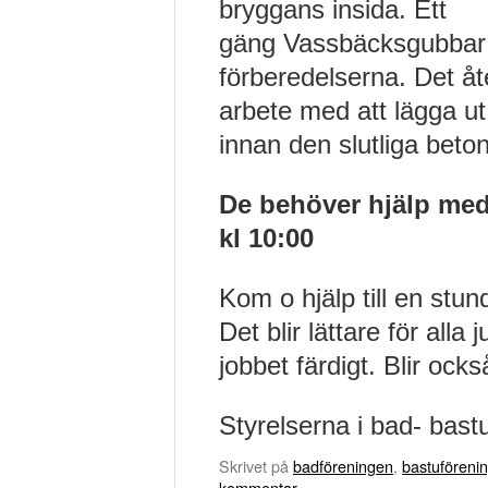
bryggans insida. Ett
gäng Vassbäcksgubbar h
förberedelserna. Det åt
arbete med att lägga 
innan den slutliga beto
De behöver hjälp med
kl 10:00
Kom o hjälp till en stu
Det blir lättare för alla 
jobbet färdigt. Blir ock
Styrelserna i bad- bast
Skrivet på
badföreningen
,
bastuföreni
kommentar