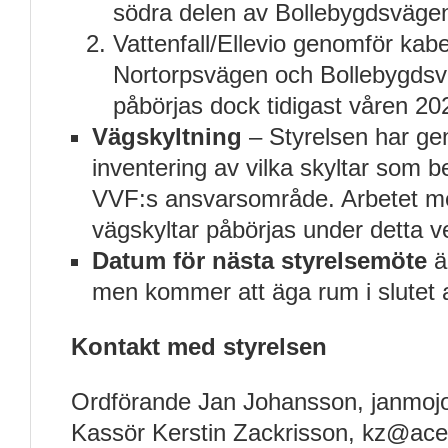
södra delen av Bollebygdsväge
Vattenfall/Ellevio genomför kabe
Nortorpsvägen och Bollebygdsv
påbörjas dock tidigast våren 20
Vägskyltning
– Styrelsen har ge
inventering av vilka skyltar som b
VVF:s ansvarsområde. Arbetet me
vägskyltar påbörjas under detta 
Datum för nästa styrelsemöte
ä
men kommer att äga rum i slutet
Kontakt med styrelsen
Ordförande Jan Johansson, janmo
Kassör Kerstin Zackrisson, kz@ace