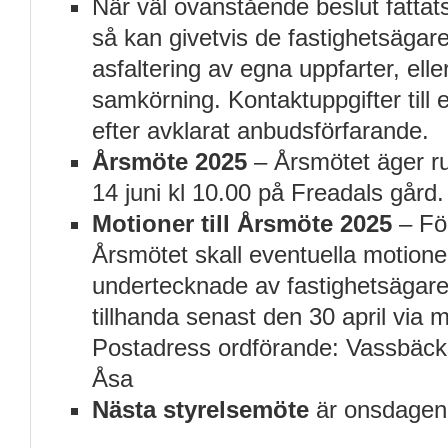
När väl ovanstående beslut fatta
så kan givetvis de fastighetsägar
asfaltering av egna uppfarter, elle
samkörning. Kontaktuppgifter till
efter avklarat anbudsförfarande.
Årsmöte 2025
– Årsmötet äger r
14 juni kl 10.00 på Freadals gård.
Motioner till Årsmöte 2025
– För
Årsmötet skall eventuella motioner 
undertecknade av fastighetsägare
tillhanda senast den 30 april via m
Postadress ordförande: Vassbäc
Åsa
Nästa styrelsemöte
är onsdagen 