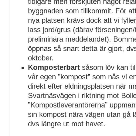
tidigare men förskjuten något rela
byggnaden som tillkommit. För at
nya platsen krävs dock att vi fylle
lass jord/grus (därav förseningen
preliminära meddelandet). Bomm
öppnas så snart detta är gjort, d
oktober.
Komposterbart
såsom löv kan till
vår egen ”kompost” som nås vi en li
direkt efter eldningsplatsen när 
Svartnäsvägen i riktning mot Bol
”Kompostleverantörerna” uppmana
sin kompost nära vägen utan gå lä
dvs längre ut mot havet.