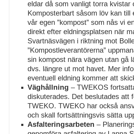
eldar då som vanligt torra kvistar 
Komposterbart såsom löv kan till e
vår egen ”kompost” som nås vi en li
direkt efter eldningsplatsen när 
Svartnäsvägen i riktning mot Bol
”Kompostleverantörerna” uppmana
sin kompost nära vägen utan gå lä
dvs. längre ut mot havet. Mer in
eventuell eldning kommer att skic
Väghållning
– TWEKOS fortsatta
diskuterades. Det beslutades att 
TWEKO. TWEKO har också ansvar
och skall fortsättningsvis sätta up
Asfalteringsarbeten
– Planerings
genomföra asfaltering av Lanna S