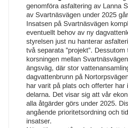
genomföra asfaltering av Lanna S
av Svartnäsvägen under 2025 går f
Insatsen på Svartnäsvägen kompli
eventuellt behov av ny dagvattenle
styrelsen just nu hanterar asfalt
två separata ”projekt”. Dessutom 
korsningen mellan Svartnäsväge
ängsväg, där stor vattenansamlin
dagvattenbrunn på Nortorpsväge
har varit på plats och offerter har
delarna. Det visar sig att vår ekono
alla åtgärder görs under 2025. D
angående prioritetsordning och ti
insatser.