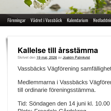
Hoppa
Föreningar
Vädret i Vassbäck
Kalendarium
Nedladdni
till
innehåll
Kallelse till årsstämma
Skrivet den
19 maj, 2026
av
Joakim Palmkvist
Vassbäcks Vägförening samfällighe
Medlemmarna i Vassbäcks Vägfören
till ordinarie föreningsstämma.
Tid: Söndagen den 14 juni kl. 10.00