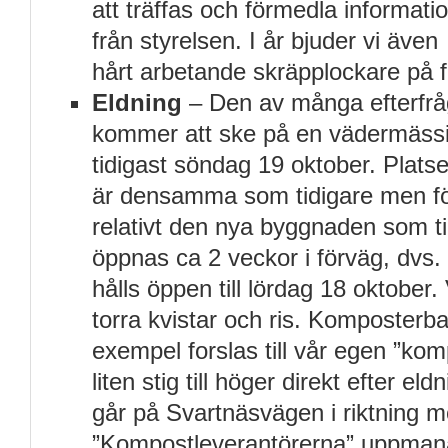
att träffas och förmedla informati
från styrelsen. I år bjuder vi även
hårt arbetande skräpplockare på f
Eldning
– Den av många efterfrå
kommer att ske på en vädermässi
tidigast söndag 19 oktober. Plats
är densamma som tidigare men fö
relativt den nya byggnaden som 
öppnas ca 2 veckor i förväg, dvs.
hålls öppen till lördag 18 oktober.
torra kvistar och ris. Komposterba
exempel forslas till vår egen ”ko
liten stig till höger direkt efter e
går på Svartnäsvägen i riktning 
”Kompostleverantörerna” uppmana