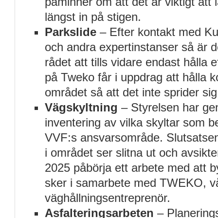
påminner om att det är viktigt at
längst in på stigen.
Parkslide
– Efter kontakt med 
och andra expertinstanser så är
rådet att tills vidare endast hålla 
på Tweko får i uppdrag att hålla ko
området så att det inte sprider sig
Vägskyltning
– Styrelsen har ge
inventering av vilka skyltar som b
VVF:s ansvarsområde. Slutsatsen 
i området ser slitna ut och avsikte
2025 påbörja ett arbete med att b
sker i samarbete med TWEKO, v
väghållningsentreprenör.
Asfalteringsarbeten
– Planerings