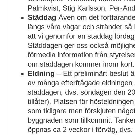
Palmkvist, Stig Karlsson, Per-An
Städdag
Även om det fortfarande 
längs våra vägar och stränder så 
att vi genomför en städdag lörda
Städdagen ger oss också möjlighet
förmedla information från styrels
om städdagen kommer inom kort.
Eldning
– Ett preliminärt beslut 
av många efterfrågade eldningen d
städdagen, dvs. söndagen den 20
tillåter). Platsen för hösteldning
som tidigare men förskjuten något
byggnaden som tillkommit. Tanke
öppnas ca 2 veckor i förväg, dvs. 