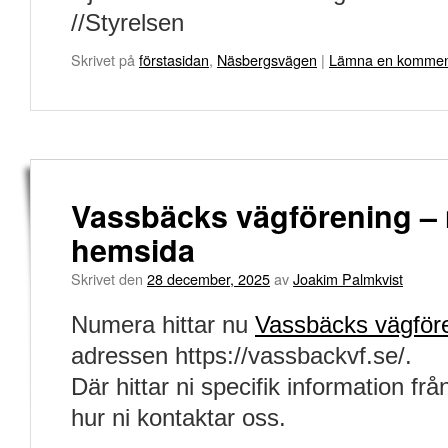
//Styrelsen
Skrivet på
förstasidan
,
Näsbergsvägen
|
Lämna en kommen
Vassbäcks vägförening –
hemsida
Skrivet den
28 december, 2025
av
Joakim Palmkvist
Numera hittar nu
Vassbäcks vägför
adressen https://vassbackvf.se/.
Där hittar ni specifik information f
hur ni kontaktar oss.