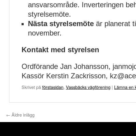
ansvarsområde. Inverteringen be
styrelsemöte.
Nästa styrelsemöte
är planerat t
november.
Kontakt med styrelsen
Ordförande Jan Johansson, janmo
Kassör Kerstin Zackrisson, kz@ace
Skrivet på
förstasidan
,
Vassbäcks vägförening
|
Lämna en 
←
Äldre inlägg