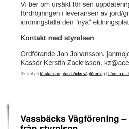
Vi ber om ursäkt för sen uppdaterin
fördröjningen i leveransen av jord/gr
iordningställa den ”nya” eldningspla
Kontakt med styrelsen
Ordförande Jan Johansson, janmo
Kassör Kerstin Zackrisson, kz@ace
Skrivet på
förstasidan
,
Vassbäcks vägförening
|
Lämna en 
Vassbäcks Vägförening –
från styrelsen