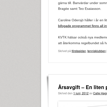
gärna till. Banvärdar under somm
Bragée samt Teo Esaiasson.
Caroline Odersjö håller i år en li
bifogade programmet finns all i
KVTK hälsar också nya medlemma
att återkomma regelbundet så hål
Skrivet på
förstasidan
,
tennisklubben
Årsavgift – En liten
Skrivet den
1 juni, 2012
av
Calle Ha