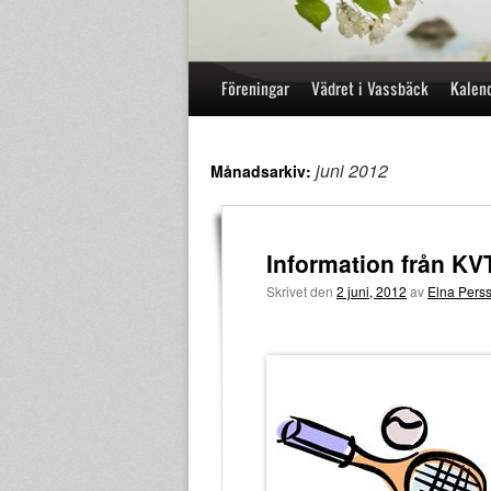
Hoppa
Föreningar
Vädret i Vassbäck
Kalen
till
innehåll
juni 2012
Månadsarkiv:
Information från KV
Skrivet den
2 juni, 2012
av
Elna Pers