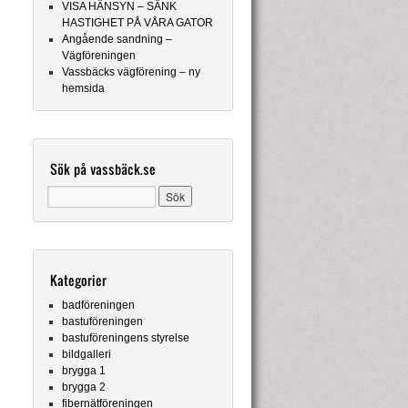
VISA HÄNSYN – SÄNK
HASTIGHET PÅ VÅRA GATOR
Angående sandning –
Vägföreningen
Vassbäcks vägförening – ny
hemsida
Sök på vassbäck.se
Kategorier
badföreningen
bastuföreningen
bastuföreningens styrelse
bildgalleri
brygga 1
brygga 2
fibernätföreningen