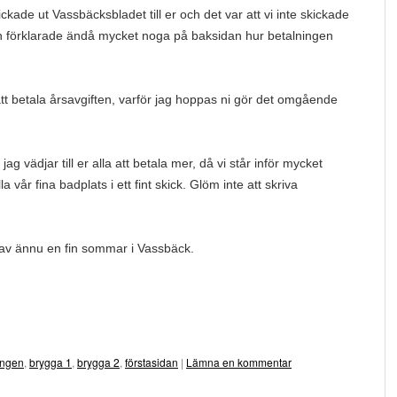
ickade ut Vassbäcksbladet till er och det var att vi inte skickade
n förklarade ändå mycket noga på baksidan hur betalningen
tt betala årsavgiften, varför jag hoppas ni gör det omgående
ag vädjar till er alla att betala mer, då vi står inför mycket
a vår fina badplats i ett fint skick. Glöm inte att skriva
a av ännu en fin sommar i Vassbäck.
ingen
,
brygga 1
,
brygga 2
,
förstasidan
|
Lämna en kommentar