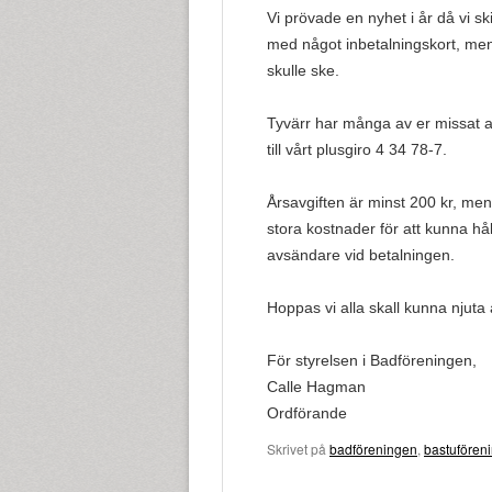
Vi prövade en nyhet i år då vi sk
med något inbetalningskort, me
skulle ske.
Tyvärr har många av er missat a
till vårt plusgiro 4 34 78-7.
Årsavgiften är minst 200 kr, men j
stora kostnader för att kunna håll
avsändare vid betalningen.
Hoppas vi alla skall kunna njut
För styrelsen i Badföreningen,
Calle Hagman
Ordförande
Skrivet på
badföreningen
,
bastufören