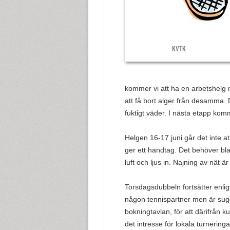
KVTK
kommer vi att ha en arbetshelg 
att få bort alger från desamma. D
fuktigt väder. I nästa etapp komm
Helgen 16-17 juni går det inte a
ger ett handtag. Det behöver blan
luft och ljus in. Najning av nät
Torsdagsdubbeln fortsätter enlig
någon tennispartner men är sugen 
bokningtavlan, för att därifrån k
det intresse för lokala turneringar