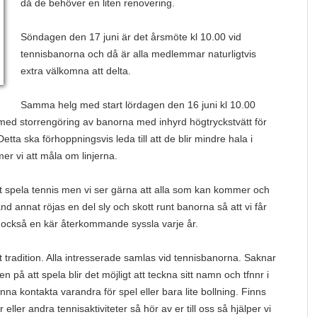
då de behöver en liten renovering.
Söndagen den 17 juni är det årsmöte kl 10.00 vid
tennisbanorna och då är alla medlemmar naturligtvis
extra välkomna att delta.
Samma helg med start lördagen den 16 juni kl 10.00
med storrengöring av banorna med inhyrd högtryckstvätt för
etta ska förhoppningsvis leda till att de blir mindre hala i
er vi att måla om linjerna.
tt spela tennis men vi ser gärna att alla som kan kommer och
d annat röjas en del sly och skott runt banorna så att vi får
 är också en kär återkommande syssla varje år.
t tradition. Alla intresserade samlas vid tennisbanorna. Saknar
på att spela blir det möjligt att teckna sitt namn och tfnnr i
unna kontakta varandra för spel eller bara lite bollning. Finns
 eller andra tennisaktiviteter så hör av er till oss så hjälper vi