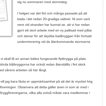
sig nu sommaren med stormsteg.
I helgen var det fint och många passade på att
bada i det redan 20-gradiga vattnet. Ni som varit
nere vid stranden har kunnat se, att vi har redan
gjort ett stort arbete med en ny pallisad med pålar
och stenar för att skydda badbryggan från fortsatt
underminrering vid de återkommande stormarna
 vi skall få en annan bättre fungerande flytbrygga på plats
örda båtbryggorna har också redan återställts i fint skick
l med vårens arbeten så här långt.
vill jag bara fästa er uppmärksamhet på att det är mycket hög
 Badföreningen. Observera att detta gäller även ni som är med i
Bryggföreningarna, vilka alla också måste vara medlemmar i