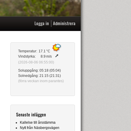
|
Logga in
Administrera
Temperatur:
17.1
°C
Vindstyrka:
8.9
m/s
(2026-08-06 06:55:00)
Soluppgång: 05:18 (05:04)
Solnedgång: 21:15 (21:31)
(förra veckan inom parantes)
Senaste inläggen
Kallelse till årsstämma
Nytt från Näsbergsvägen