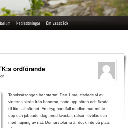
darium
Nedladdningar
Om vassbäck
TK:s ordförande
son
Tennissäsongen har startat. Den 1 maj städade vi av
vinterns skräp från banorna, satte upp näten och fixade
till lite i allmänhet. En dryg handfull medlemmar mötte
upp och jobbade idogt med kvastar, räfsor, lövblås och
med najning av nät. Domarstolarna är dock inte på plats