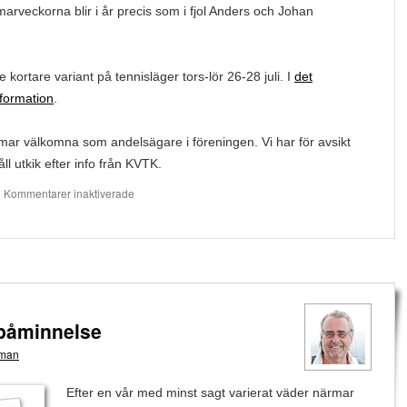
arveckorna blir i år precis som i fjol Anders och Johan
te kortare variant på tennisläger tors-lör 26-28 juli. I
det
nformation
.
r välkomna som andelsägare i föreningen. Vi har för avsikt
l utkik efter info från KVTK.
för
|
Kommentarer inaktiverade
Information
från
KVTK:s
ordförande
 påminnelse
gman
Efter en vår med minst sagt varierat väder närmar