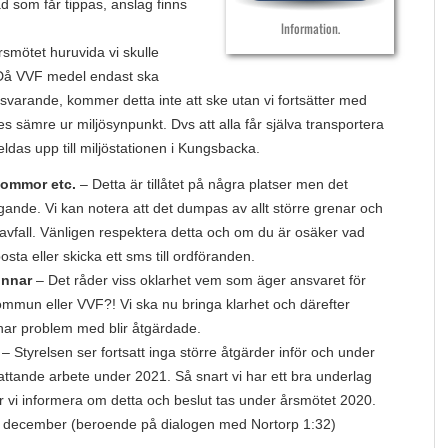
ad som får tippas, anslag finns
Information.
rsmötet huruvida vi skulle
. Då VVF medel endast ska
tsvarande, kommer detta inte att ske utan vi fortsätter med
s sämre ur miljösynpunkt. Dvs att alla får själva transportera
ldas upp till miljöstationen i Kungsbacka.
lommor etc.
– Detta är tillåtet på några platser men det
ande. Vi kan notera att det dumpas av allt större grenar och
savfall. Vänligen respektera detta och om du är osäker vad
osta eller skicka ett sms till ordföranden.
unnar
– Det råder viss oklarhet vem som äger ansvaret för
mmun eller VVF?! Vi ska nu bringa klarhet och därefter
 har problem med blir åtgärdade.
– Styrelsen ser fortsatt inga större åtgärder inför och under
ttande arbete under 2021. Så snart vi har ett bra underlag
i informera om detta och beslut tas under årsmötet 2020.
ill december (beroende på dialogen med Nortorp 1:32)