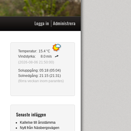
|
Logga in
Administrera
Temperatur:
15.4
°C
Vindstyrka:
8.0
m/s
(2026-08-06 21:50:00)
Soluppgång: 05:18 (05:04)
Solnedgång: 21:15 (21:31)
(förra veckan inom parantes)
Senaste inläggen
Kallelse till årsstämma
Nytt från Näsbergsvägen