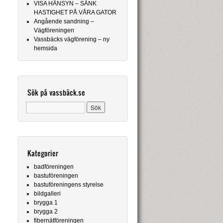
VISA HÄNSYN – SÄNK
HASTIGHET PÅ VÅRA GATOR
Angående sandning –
Vägföreningen
Vassbäcks vägförening – ny
hemsida
Sök på vassbäck.se
Kategorier
badföreningen
bastuföreningen
bastuföreningens styrelse
bildgalleri
brygga 1
brygga 2
fibernätföreningen