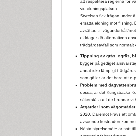
att respektera reglerna för v
vid eldningsplatsen.
Styrelsen fick frågan under å
ersätta eldning mot flisning
avsättas till vägunderhåll/mo
elddagar då alternativen anse
trädgårdsavfall som normalt e
Tippning av gräs, ogräs, b
bygger på gediget ansvarstag
annat icke lämpligt trädgård
som gäller är det bara att e-p
Problem med dagvattenbr
dessa; är det Kungsbacka Ko
säkerställa att de brunnar vi
Åtgärder inom vägområdet
2020. Däremot krävs ett omfa
avseende kostnaden kommer v
Nästa styrelsemöte är satt t