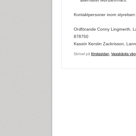
alternativt februari/mars.
Kontaktpersoner inom styrelsen:
Ordförande Conny Lingmerth, L
878750
Kassör Kerstin Zackrisson, Lan
Skrivet på
förstasidan
,
Vassbäcks väg