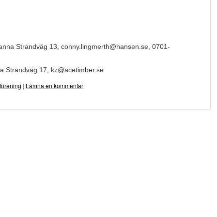
anna Strandväg 13, conny.lingmerth@hansen.se, 0701-
na Strandväg 17, kz@acetimber.se
förening
|
Lämna en kommentar