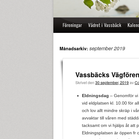
Hoppa
Föreningar
Vädret i Vassbäck
Kalen
till
innehåll
september 2019
Månadsarkiv:
Vassbäcks Vägföreni
Skrivet den
30 september, 2019
av
Co
Eldningsdag
– Genomför vi 
vid eldplatsen kl. 10.00 för a
och lov allt mindre skräp i vå
avvaktar till våren med städd
tacksamt om vi hjälps åt att pl
Eldningsplatsen är öppen fr o