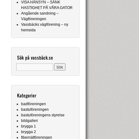
VISA HÄNSYN – SÄNK
HASTIGHET PÅ VÅRA GATOR
Angående sandning –
Vägföreningen
Vassbäcks vägförening – ny
hemsida
Sök på vassbäck.se
Kategorier
badföreningen
bastuföreningen
bastuföreningens styrelse
bildgalleri
brygga 1
brygga 2
fibernätföreningen