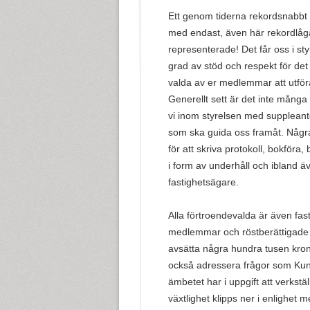
Ett genom tiderna rekordsnabbt
med endast, även här rekordlåga
representerade! Det får oss i sty
grad av stöd och respekt för det
valda av er medlemmar att utför
Generellt sett är det inte många
vi inom styrelsen med suppleante
som ska guida oss framåt. Några 
för att skriva protokoll, bokföra,
i form av underhåll och ibland ä
fastighetsägare.
Alla förtroendevalda är även fas
medlemmar och röstberättigade 
avsätta några hundra tusen krono
också adressera frågor som Kung
ämbetet har i uppgift att verkstäl
växtlighet klipps ner i enlighet 