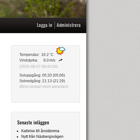
|
Logga in
Administrera
Temperatur:
16.2
°C
Vindstyrka:
8.0
m/s
(2026-08-07 08:40:00)
Soluppgång: 05:20 (05:06)
Solnedgång: 21:13 (21:29)
(förra veckan inom parantes)
Senaste inläggen
Kallelse till årsstämma
Nytt från Näsbergsvägen