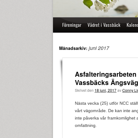
Hoppa
Föreningar
Vädret i Vassbäck
Kalen
till
innehåll
juni 2017
Månadsarkiv:
Asfalteringsarbete
Vassbäcks Ängsvä
Skrivet den
18 juni, 2017
av
Conny Li
Nästa vecka (25) utför NCC ställv
vårt vägområde. De kan inte ang
inte påverka vår framkomlighet
omfattning.