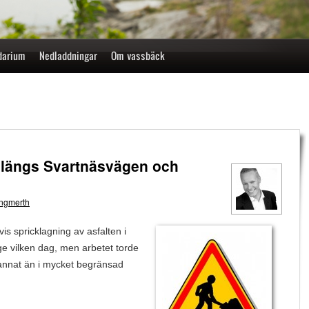
darium
Nedladdningar
Om vassbäck
n längs Svartnäsvägen och
g
ngmerth
is spricklagning av asfalten i
e vilken dag, men arbetet torde
 annat än i mycket begränsad