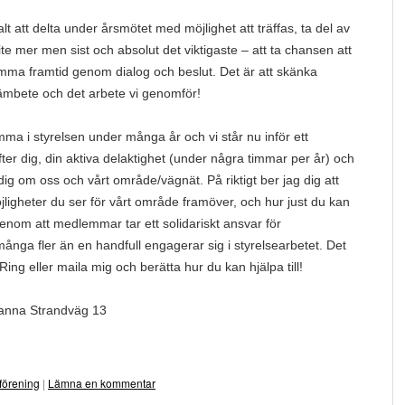
alt att delta under årsmötet med möjlighet att träffas, ta del av
te mer men sist och absolut det viktigaste – att ta chansen att
ma framtid genom dialog och beslut. Det är att skänka
t ämbete och det arbete vi genomför!
mma i styrelsen under många år och vi står nu inför ett
fter dig, din aktiva delaktighet (under några timmar per år) och
g om oss och vårt område/vägnät. På riktigt ber jag dig att
jligheter du ser för vårt område framöver, och hur just du kan
enom att medlemmar tar ett solidariskt ansvar för
många fler än en handfull engagerar sig i styrelsearbetet. Det
Ring eller maila mig och berätta hur du kan hjälpa till!
anna Strandväg 13
förening
|
Lämna en kommentar