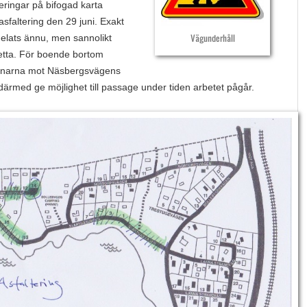
eringar på bifogad karta
sfaltering den 29 juni. Exakt
elats ännu, men sannolikt
Vägunderhåll
etta. För boende bortom
enarna mot Näsbergsvägens
ch därmed ge möjlighet till passage under tiden arbetet pågår.