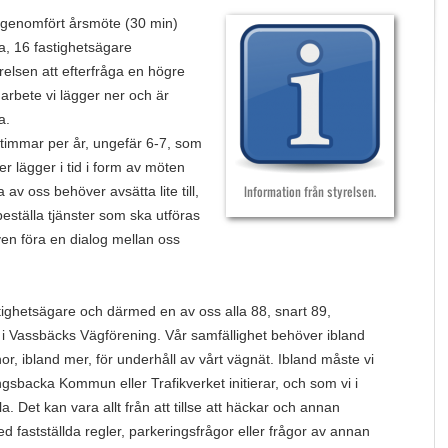
 genomfört årsmöte (30 min)
, 16 fastighetsägare
relsen att efterfråga en högre
 arbete vi lägger ner och är
a.
 timmar per år, ungefär 6-7, som
r lägger i tid i form av möten
av oss behöver avsätta lite till,
Information från styrelsen.
 beställa tjänster som ska utföras
ven föra en dialog mellan oss
tighetsägare och därmed en av oss alla 88, snart 89,
i Vassbäcks Vägförening. Vår samfällighet behöver ibland
r, ibland mer, för underhåll av vårt vägnät. Ibland måste vi
sbacka Kommun eller Trafikverket initierar, och som vi i
la. Det kan vara allt från att tillse att häckar och annan
med fastställda regler, parkeringsfrågor eller frågor av annan