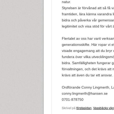
natur.
Styrelsen är förvånad att så få v
framtiden, lära känna varandra li
bidra och påverka vår gemensam
legitimitet och visa stöd för vår
Flertalet av oss har varit verksa
generationsskifte. Här ropar vi e
visade engagemang att du bryr di
fundera över vilka utvecklingsmö
bidra. Samfälligheten fungerar g
förvaltningen, och det krävs att 
krävs att även du tar ett ansvar. 
Ordförande Conny Lingmerth, L
conny.lingmerth@hansen.se
0701-878750
Skrivet på
förstasidan
,
Vassbäcks väg