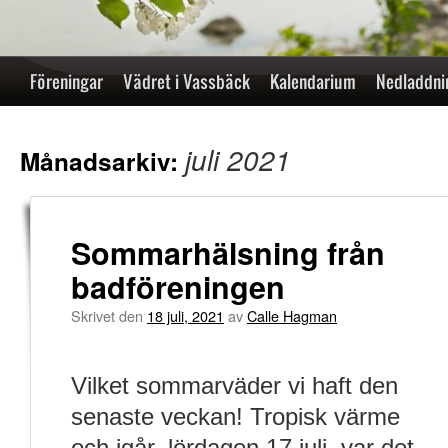
Hoppa
Föreningar
Vädret i Vassbäck
Kalendarium
Nedladdni
till
juli 2021
innehåll
Månadsarkiv:
Sommarhälsning från
badföreningen
Skrivet den
18 juli, 2021
av
Calle Hagman
Vilket sommarväder vi haft den
senaste veckan! Tropisk värme
och igår, lördagen 17 juli, var det