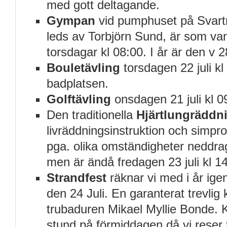
med gott deltagande.
Gympan
vid pumphuset på Svart
leds av Torbjörn Sund, är som van
torsdagar kl 08:00. I år är den v 2
Bouletävling
torsdagen 22 juli kl
badplatsen.
Golftävling
onsdagen 21 juli kl 0
Den traditionella
Hjärtlungräddn
livräddningsinstruktion och simprov
pga. olika omständigheter neddrag
men är ändå fredagen 23 juli kl 1
Strandfest
räknar vi med i år ige
den 24 Juli. En garanterat trevlig 
trubaduren Mikael Myllie Bonde. 
stund på förmiddagen då vi reser t