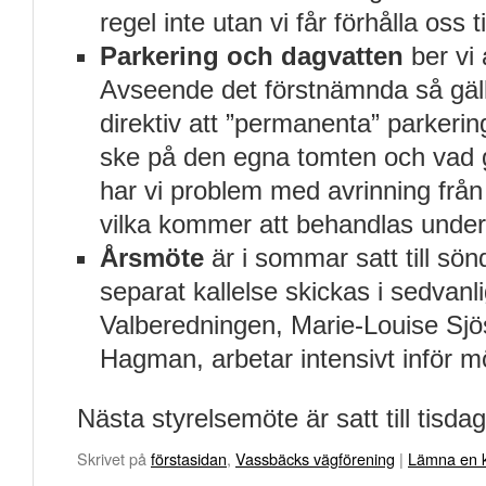
regel inte utan vi får förhålla oss ti
Parkering och dagvatten
ber vi 
Avseende det förstnämnda så gälle
direktiv att ”permanenta” parkerin
ske på den egna tomten och vad g
har vi problem med avrinning från
vilka kommer att behandlas under
Årsmöte
är i sommar satt till sön
separat kallelse skickas i sedvanl
Valberedningen, Marie-Louise Sjö
Hagman, arbetar intensivt inför m
Nästa styrelsemöte är satt till tisda
Skrivet på
förstasidan
,
Vassbäcks vägförening
|
Lämna en 