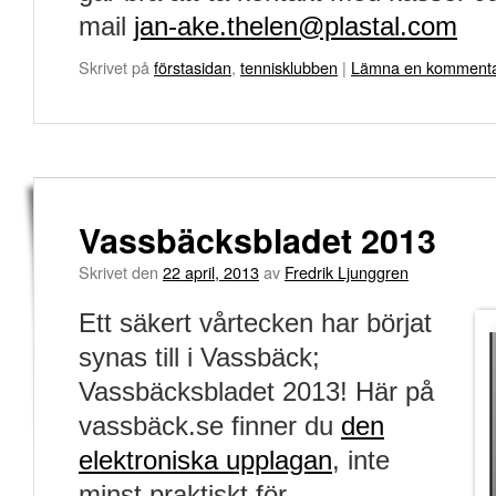
mail
jan-ake.thelen@plastal.com
Skrivet på
förstasidan
,
tennisklubben
|
Lämna en komment
Vassbäcksbladet 2013
Skrivet den
22 april, 2013
av
Fredrik Ljunggren
Ett säkert vårtecken har börjat
synas till i Vassbäck;
Vassbäcksbladet 2013! Här på
vassbäck.se finner du
den
elektroniska upplagan
, inte
minst praktiskt för