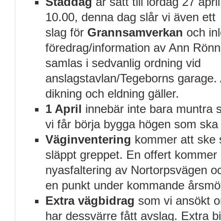
Städdag
är satt till lördag 27 april
10.00, denna dag slår vi även ett
slag för
Grannsamverkan
och inl
föredrag/information av Ann Rönn
samlas i sedvanlig ordning vid
anslagstavlan/Tegeborns garage. 
dikning och eldning gäller.
1 April
innebär inte bara muntra 
vi får börja bygga högen som ska 
Väginventering
kommer att ske s
släppt greppet. En offert kommer a
nyasfaltering av Nortorpsvägen 
en punkt under kommande årsmö
Extra vägbidrag
som vi ansökt 
har dessvärre fått avslag. Extra 