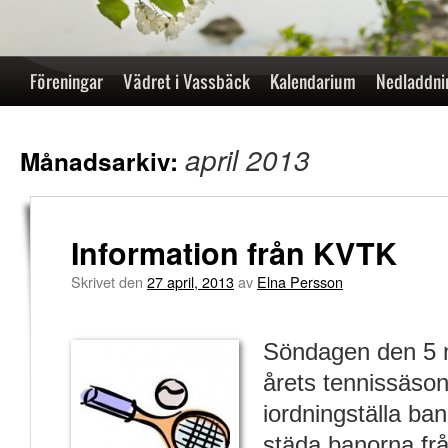
Hoppa
Föreningar
Vädret i Vassbäck
Kalendarium
Nedladdni
till
april 2013
innehåll
Månadsarkiv:
Information från KVTK
Skrivet den
27 april, 2013
av
Elna Persson
Söndagen den 5 ma
årets tennissäso
iordningställa ba
städa banorna frå