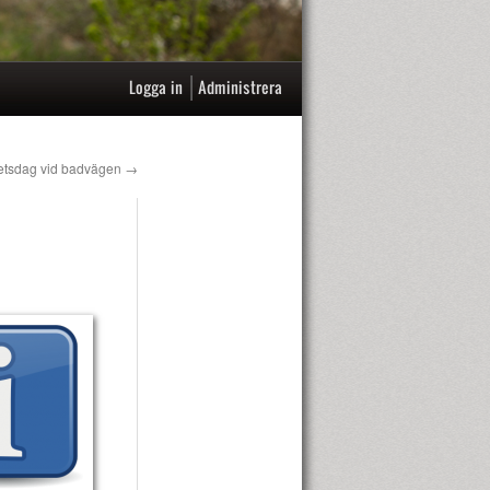
|
Logga in
Administrera
etsdag vid badvägen
→