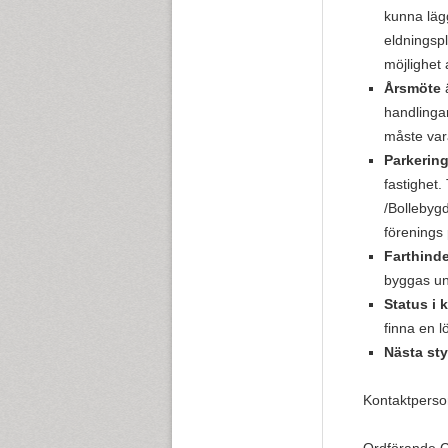
kunna lägg
eldningsp
möjlighet
Årsmöte
ä
handlingar
måste var
Parkering
fastighet.
/Bollebyg
förenings 
Farthinde
byggas und
Status i 
finna en l
Nästa st
Kontaktperso