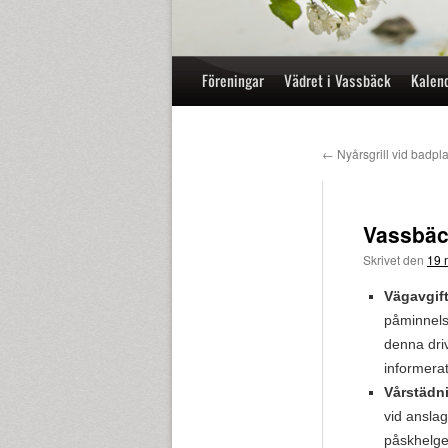
Hoppa
Föreningar
Vädret i Vassbäck
Kalen
till
innehåll
←
Nyårsgrill vid badpl
Vassbäc
Skrivet den
19 
Vägavgift
påminnels
denna dri
informera
Vårstädn
vid ansla
påskhelge