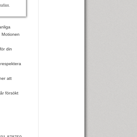
mation.
anliga
l. Motionen
för din
 respektera
er att
år försökt