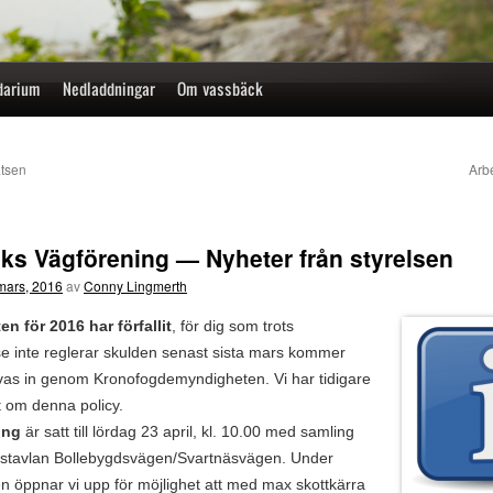
darium
Nedladdningar
Om vassbäck
atsen
Arb
ks Vägförening — Nyheter från styrelsen
mars, 2016
av
Conny Lingmerth
en för 2016 har förfallit
, för dig som trots
e inte reglerar skulden senast sista mars kommer
vas in genom Kronofogdemyndigheten. Vi har tidigare
t om denna policy.
ing
är satt till lördag 23 april, kl. 10.00 med samling
gstavlan Bollebygdsvägen/Svartnäsvägen. Under
n öppnar vi upp för möjlighet att med max skottkärra