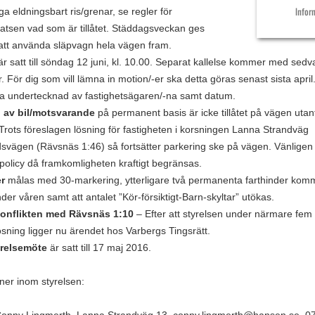
a eldningsbart ris/grenar, se regler för
Infor
latsen vad som är tillåtet. Städdagsveckan ges
 att använda släpvagn hela vägen fram.
r satt till söndag 12 juni, kl. 10.00. Separat kallelse kommer med sedv
. För dig som vill lämna in motion/-er ska detta göras senast sista apri
a undertecknad av fastighetsägaren/-na samt datum.
 av bil/motsvarande
på permanent basis är icke tillåtet på vägen utan
 Trots föreslagen lösning för fastigheten i korsningen Lanna Strandväg
dsvägen (Rävsnäs 1:46) så fortsätter parkering ske på vägen. Vänligen
policy då framkomligheten kraftigt begränsas.
r
målas med 30-markering, ytterligare två permanenta farthinder komm
er våren samt att antalet ”Kör-försiktigt-Barn-skyltar” utökas.
konflikten med Rävsnäs 1:10
– Efter att styrelsen under närmare fem 
ösning ligger nu ärendet hos Varbergs Tingsrätt.
yrelsemöte
är satt till 17 maj 2016.
ner inom styrelsen: